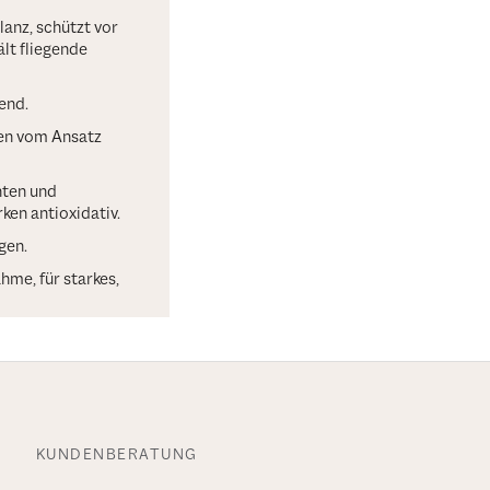
lanz, schützt vor
lt fliegende
end.
men vom Ansatz
nten und
ken antioxidativ.
egen.
hme, für starkes,
KUNDENBERATUNG