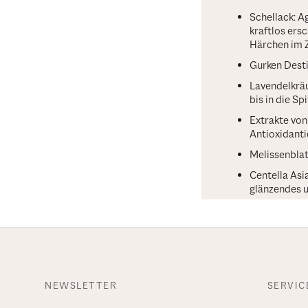
Schellack: Ag
kraftlos ers
Härchen im 
Gurken Desti
Lavendelkräu
bis in die Sp
Extrakte von
Antioxidanti
Melissenblat
Centella Asi
glänzendes 
NEWSLETTER
SERVIC