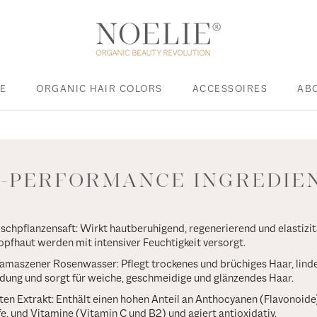
E
ORGANIC HAIR COLORS
ACCESSOIRES
AB
E
ACCESSOIRES
H-PERFORMANCE INGREDIE
ischpflanzensaft: Wirkt hautberuhigend, regenerierend und elastizi
pfhaut werden mit intensiver Feuchtigkeit versorgt.
maszener Rosenwasser: Pflegt trockenes und brüchiges Haar, linde
ung und sorgt für weiche, geschmeidige und glänzendes Haar.
en Extrakt: Enthält einen hohen Anteil an Anthocyanen (Flavonoide)
e, und Vitamine (Vitamin C und B2) und agiert antioxidativ.