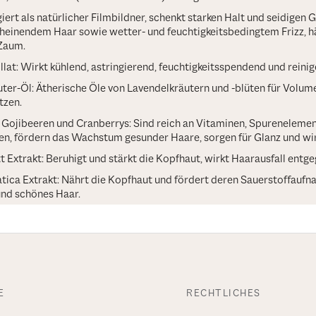
iert als natürlicher Filmbildner, schenkt starken Halt und seidigen G
cheinendem Haar sowie wetter- und feuchtigkeitsbedingtem Frizz, hä
Zaum.
llat: Wirkt kühlend, astringierend, feuchtigkeitsspendend und reinig
ter-Öl: Ätherische Öle von Lavendelkräutern und -blüten für Volu
itzen.
 Gojibeeren und Cranberrys: Sind reich an Vitaminen, Spureneleme
en, fördern das Wachstum gesunder Haare, sorgen für Glanz und wir
t Extrakt: Beruhigt und stärkt die Kopfhaut, wirkt Haarausfall entg
atica Extrakt: Nährt die Kopfhaut und fördert deren Sauerstoffaufna
und schönes Haar.
E
RECHTLICHES