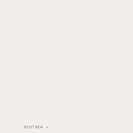
Sprache
DEUTSCH