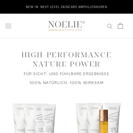
Direkt
NEW IN: NEXT LEVEL SKINCARE AMPULLENKUREN
zum
Inhalt
HIGH-PERFORMANCE
NATURE POWER
FÜR SICHT- UND FÜHLBARE ERGEBNISSE
100% NATÜRLICH. 100% WIRKSAM