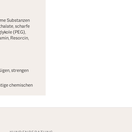
same Substanzen
thalate, scharfe
glykole (PEG),
min, Resorcin,
igen, strengen
stige chemischen