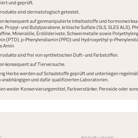
iert und geprüft.
Produkte sind dermatologisch getestet.
ten konsequent auf genmanipulierte Inhaltsstoffe und hormonwirk
ne, Propyl- und Butylparabene, kritische Sulfate (SLS, SLES ALS), Ph
affine, Mineralöle, Erdölderivate, Schwermetalle sowie Polyethylen
in (PTD), p-Phenylendiamin (PPD) und Hydroxyethyl-p-Phenylendia
s Amin
Produkte sind frei von synthetischen Duft- und Farbstoffen.
en konsequent auf Tierversuche.
ng Herbs werden auf Schadstoffe geprüft und unterliegen regelmäß
n unabhängigen und dafür qualifizierten Laboratorien.
n weder Konservierungsmittel, Farbverstärker, Peroxide oder son