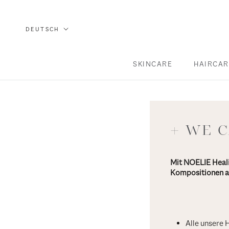
Direkt
zum
Sprache
DEUTSCH
Inhalt
SKINCARE
HAIRCAR
SKINCARE
HAIRCAR
+ WE 
Mit NOELIE Heali
Kompositionen au
Alle unsere 