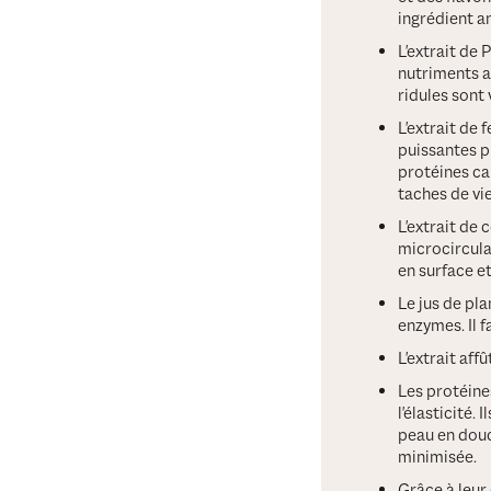
ingrédient an
L'extrait de
nutriments au
ridules sont 
L'extrait de 
puissantes p
protéines ca
taches de vie
L'extrait de
microcircula
en surface e
Le jus de pla
enzymes. Il f
L'extrait aff
Les protéines
l'élasticité.
peau en douc
minimisée.
Grâce à leur 