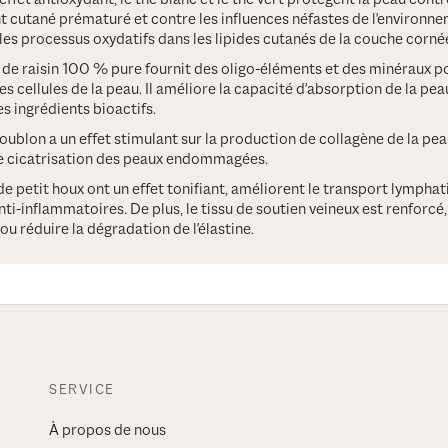
nt cutané prématuré et contre les influences néfastes de l'environn
 les processus oxydatifs dans les lipides cutanés de la couche corné
t de raisin 100 % pure fournit des oligo-éléments et des minéraux pou
es cellules de la peau. Il améliore la capacité d'absorption de la pe
des ingrédients bioactifs.
houblon a un effet stimulant sur la production de collagène de la peau
e cicatrisation des peaux endommagées.
de petit houx ont un effet tonifiant, améliorent le transport lymphat
ti-inflammatoires. De plus, le tissu de soutien veineux est renforcé,
ou réduire la dégradation de l'élastine.
SERVICE
À propos de nous