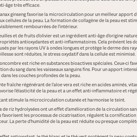
ti-âge très efficace.
 Panax ginseng favorise la microcirculation pour un meilleur apport d
x cellules de la peau. La formation de collagène de la peau est stim
visiblement rembourrées de l'intérieur.
feuilles et de fruits d'olivier est un ingrédient anti-âge d'origine natur
ropriétés antioxydantes et anti-inflammatoires. Cela prévient les
usés par les rayons UV à ondes longues et protège le derme des ray
illesse sont réduites, le stress oxydatif dans la cellule est minimisé.
 concombre est riche en substances bioactives spéciales. Ceux-ci fav
tion du sang dans les vaisseaux sanguins fins. Pour un apport intens
t dans les couches profondes de la peau.
nte fraîche régénérant de l'aloe vera est riche en acides aminés, vit
avorise l'élasticité de la peau et a un effet anti-inflammatoire et rég
ûtant stimule la microcirculation cutanée et harmonise le teint.
 de riz hydrolysées ont un effet d'amélioration de la circulation sa
 Ils favorisent les processus de cicatrisation, régulent la cornification
eur. La perte d'humidité de la peau est réduite ou presque complè
effet antioxydant, le thé blanc et le thé vert protègent la peau contr