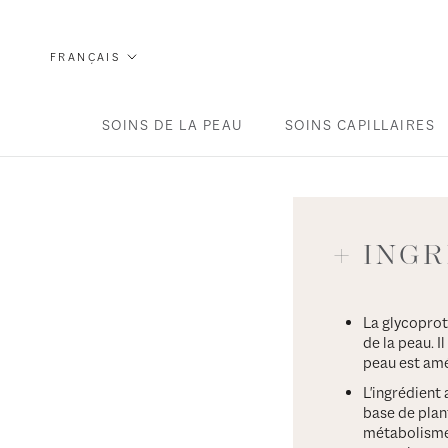
Directement
au
Langue
FRANÇAIS
contenu
SOINS DE LA PEAU
SOINS CAPILLAIRES
+ INGR
La glycoprot
de la peau. I
peau est amé
L'ingrédient 
base de plan
métabolisme c