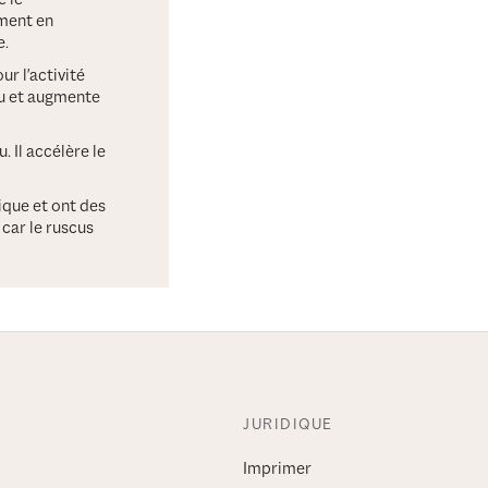
ement en
e.
r l'activité
au et augmente
. Il accélère le
ique et ont des
 car le ruscus
JURIDIQUE
Imprimer