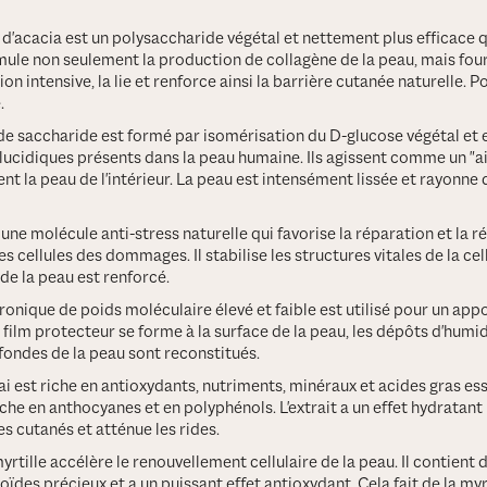
 d'acacia est un polysaccharide végétal et nettement plus efficace q
timule non seulement la production de collagène de la peau, mais fo
on intensive, la lie et renforce ainsi la barrière cutanée naturelle. Po
.
de saccharide est formé par isomérisation du D-glucose végétal et e
ucidiques présents dans la peau humaine. Ils agissent comme un "a
t la peau de l'intérieur. La peau est intensément lissée et rayonne 
 une molécule anti-stress naturelle qui favorise la réparation et la r
s cellules des dommages. Il stabilise les structures vitales de la ce
de la peau est renforcé.
ronique de poids moléculaire élevé et faible est utilisé pour un appo
 film protecteur se forme à la surface de la peau, les dépôts d'humid
ondes de la peau sont reconstitués.
çai est riche en antioxydants, nutriments, minéraux et acides gras esse
he en anthocyanes et en polyphénols. L'extrait a un effet hydratant i
 cutanés et atténue les rides.
myrtille accélère le renouvellement cellulaire de la peau. Il contien
oïdes précieux et a un puissant effet antioxydant. Cela fait de la myr