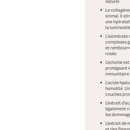
naturel.
Le collagène
animal. Il s
une hydratati
la luminosité
L'isomérate 
complexes gl
et rembourren
rosée.
L'ectoïne est
protégeant le
immunitaire 
L'acide hyalu
humidité. Un
couches prof
L'extrait d'a
également ric
les dommages
L'extrait de 
et des flavon