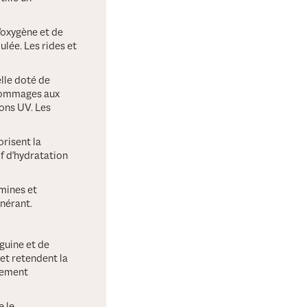
'oxygène et de
ulée. Les rides et
elle doté de
 dommages aux
ons UV. Les
orisent la
if d'hydratation
amines et
énérant.
nguine et de
 et retendent la
tement
e le