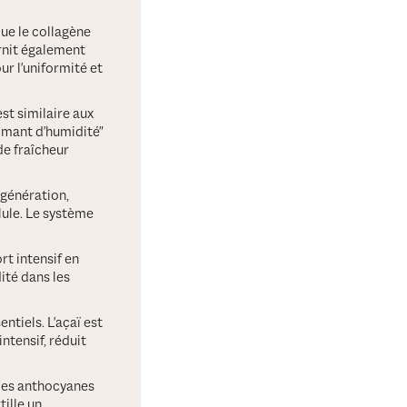
ue le collagène
urnit également
ur l'uniformité et
st similaire aux
imant d'humidité"
de fraîcheur
égénération,
llule. Le système
rt intensif en
ité dans les
ntiels. L'açaï est
ntensif, réduit
t des anthocyanes
tille un