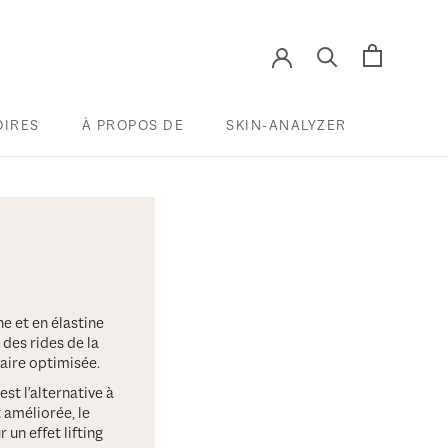
OIRES
À PROPOS DE
SKIN-ANALYZER
OIRES
SKIN-ANALYZER
e et en élastine
 des rides de la
aire optimisée.
st l'alternative à
 améliorée, le
un effet lifting