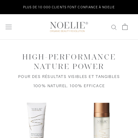
Directement
PLUS DE 10 000 CLIENTS FONT CONFIANCE À NOELIE
au
contenu
HIGH-PERFORMANCE
NATURE POWER
POUR DES RÉSULTATS VISIBLES ET TANGIBLES
100% NATUREL. 100% EFFICACE