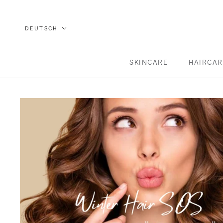
Direkt
zum
Sprache
DEUTSCH
Inhalt
SKINCARE
HAIRCAR
SKINCARE
HAIRCAR