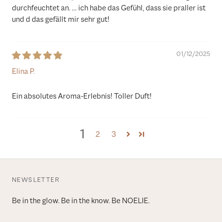
durchfeuchtet an. … ich habe das Gefühl, dass sie praller ist
und d das gefällt mir sehr gut!
01/12/2025
Elina P.
Ein absolutes Aroma-Erlebnis! Toller Duft!
1
2
3
NEWSLETTER
Be in the glow. Be in the know. Be NOELIE.