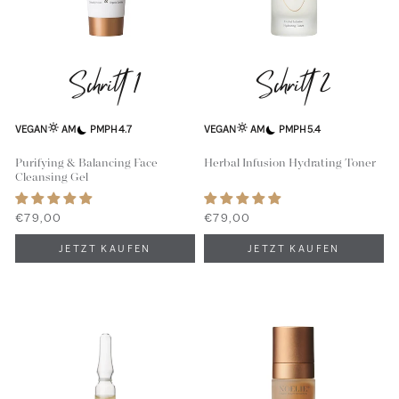
Schritt 1
Schritt 2
VEGAN
AM
PM
PH 4.7
VEGAN
AM
PM
PH 5.4
Purifying & Balancing Face
Herbal Infusion Hydrating Toner
Cleansing Gel
€79,00
€79,00