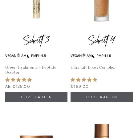
Schritt 3
Schritt 4
VEGAN
AM
PM
PH 4.8
VEGAN
AM
PM
PH 4.9
Green Hyaluronic + Peptide
Ultra Lift Boost Complex
Booster
AB €125,00
€189,00