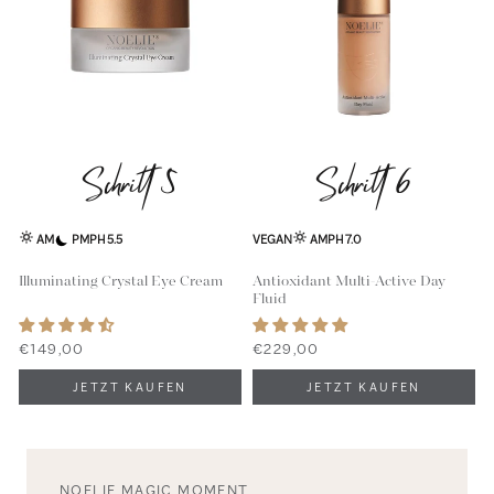
Schritt 5
Schritt 6
AM
PM
PH 5.5
VEGAN
AM
PH 7.0
Illuminating Crystal Eye Cream
Antioxidant Multi-Active Day
Fluid
€149,00
€229,00
NOELIE MAGIC MOMENT