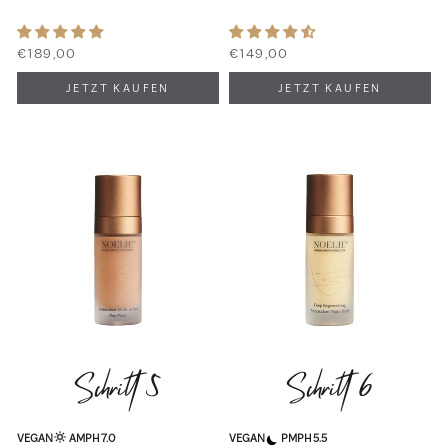
€189,00
€149,00
Schritt 5
Schritt 6
VEGAN
AM
PH 7.0
VEGAN
PM
PH 5.5