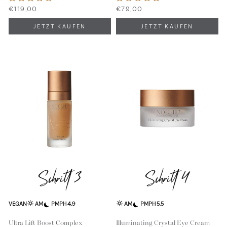
€119,00
€79,00
Schritt 3
Schritt 4
VEGAN
AM
PM
PH 4.9
AM
PM
PH 5.5
Ultra Lift Boost Complex
Illuminating Crystal Eye Cream