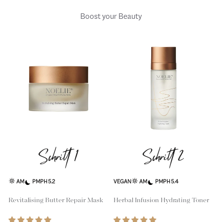
Boost your Beauty
Schritt 1
Schritt 2
AM
PM
PH 5.2
VEGAN
AM
PM
PH 5.4
Revitalising Butter Repair Mask
Herbal Infusion Hydrating Toner