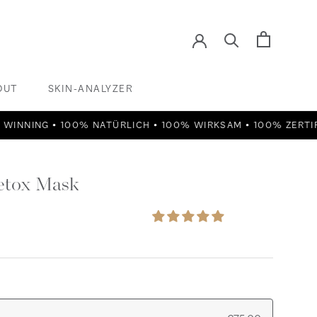
OUT
SKIN-ANALYZER
SKIN-ANALYZER
 • 100% NATÜRLICH • 100% WIRKSAM • 100% ZERTIFIZIERT •
etox Mask