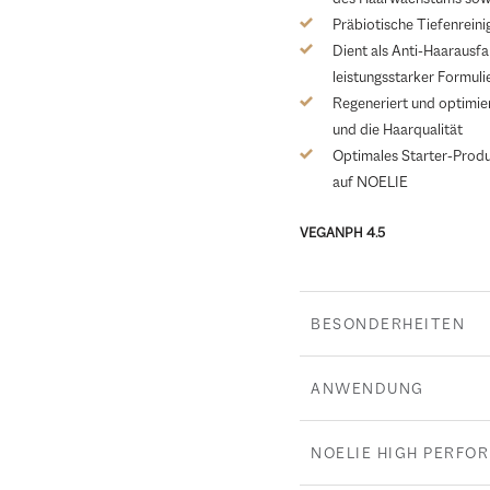
Präbiotische Tiefenrein
Dient als Anti-Haarausfa
leistungsstarker Formuli
Regeneriert und optimie
und die Haarqualität
Optimales Starter-Produ
auf NOELIE
VEGAN
PH 4.5
BESONDERHEITEN
ANWENDUNG
NOELIE HIGH PERFO