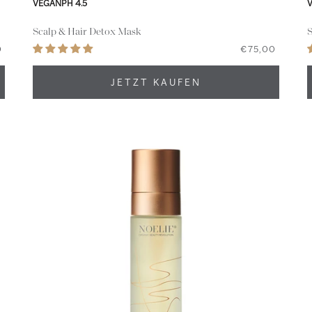
VEGAN
PH 4.5
Scalp & Hair Detox Mask
S
0
€75,00