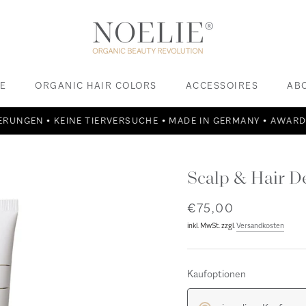
E
ORGANIC HAIR COLORS
ACCESSOIRES
AB
E
ACCESSOIRES
• KEINE TIERVERSUCHE • MADE IN GERMANY • AWARD WINNING
Scalp & Hair D
€75,00
inkl. MwSt. zzgl.
Versandkosten
Kaufoptionen