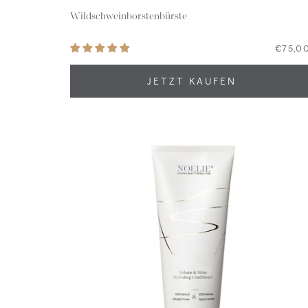
Wildschweinborstenbürste
€75,0