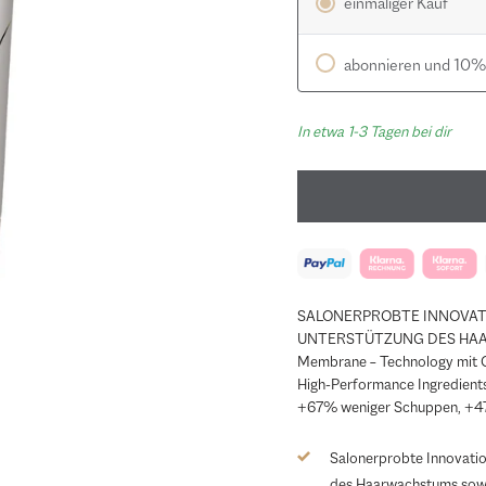
einmaliger Kauf
abonnieren und 10%
In etwa 1-3 Tagen bei dir
SALONERPROBTE INNOVAT
UNTERSTÜTZUNG DES HAARWAC
Membrane – Technology mit 
High-Performance Ingredient
+67% weniger Schuppen, +47
Salonerprobte Innovatio
des Haarwachstums sowie