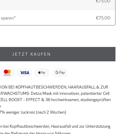
€75,00
 sparen*
€75,00
JETZT KAUFEN
ION BEI KOPFHAUTBESCHWERDEN, HAARAUSFALL & ZUR
HSTUMS: Detox Mask mit innovativer, patentierter Cell
CELL BOOST – EFFECT & 36 hochwirksamen, studiengeprüften
s
% weniger Juckreiz (nach 2 Wochen)
n bei Kopfhautbeschwerden, Haarausfall und zur Unterstützung
 der Befreiung der Haare von Silikonen