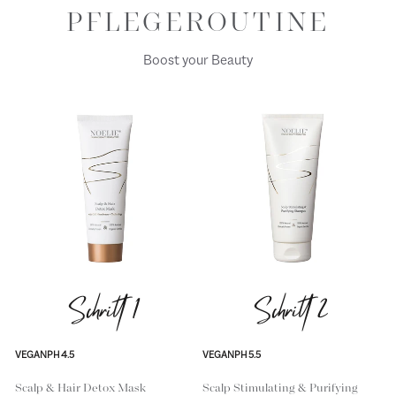
PFLEGEROUTINE
Boost your Beauty
Schritt 1
Schritt 2
VEGAN
PH 4.5
VEGAN
PH 5.5
Scalp & Hair Detox Mask
Scalp Stimulating & Purifying