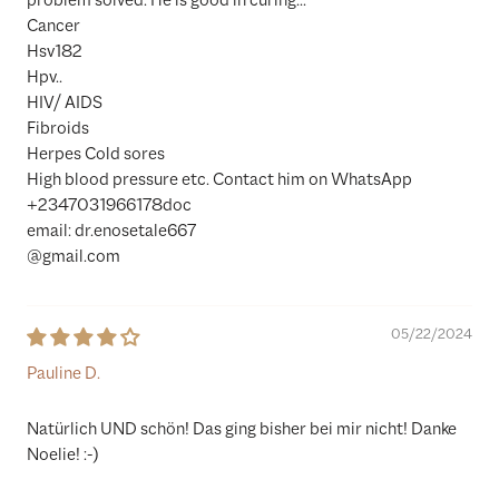
problem solved. He is good in curing...
Cancer
Hsv182
Hpv..
HIV/ AIDS
Fibroids
Herpes Cold sores
High blood pressure etc. Contact him on WhatsApp
+2347031966178doc
email: dr.enosetale667
@gmail.com
05/22/2024
Pauline D.
Natürlich UND schön! Das ging bisher bei mir nicht! Danke
Noelie! :-)