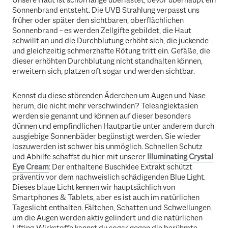
Unsere Haut ist schon lange überlastet, bevor überhaupt ein
Sonnenbrand entsteht. Die UVB Strahlung verpasst uns
früher oder später den sichtbaren, oberflächlichen
Sonnenbrand – es werden Zellgifte gebildet, die Haut
schwillt an und die Durchblutung erhöht sich, die juckende
und gleichzeitig schmerzhafte Rötung tritt ein. Gefäße, die
dieser erhöhten Durchblutung nicht standhalten können,
erweitern sich, platzen oft sogar und werden sichtbar.
Kennst du diese störenden Äderchen um Augen und Nase
herum, die nicht mehr verschwinden? Teleangiektasien
werden sie genannt und können auf dieser besonders
dünnen und empfindlichen Hautpartie unter anderem durch
ausgiebige Sonnenbäder begünstigt werden. Sie wieder
loszuwerden ist schwer bis unmöglich. Schnellen Schutz
und Abhilfe schaffst du hier mit unserer
Illuminating Crystal
Eye Cream
: Der enthaltene Buschklee Extrakt schützt
präventiv vor dem nachweislich schädigenden Blue Light.
Dieses blaue Licht kennen wir hauptsächlich von
Smartphones & Tablets, aber es ist auch im natürlichen
Tageslicht enthalten. Fältchen, Schatten und Schwellungen
um die Augen werden aktiv gelindert und die natürlichen
Lifting-Wirkstoffe kannst du sogar gegen die berühmte