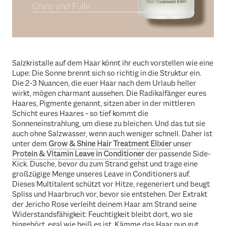
Salzkristalle auf dem Haar könnt ihr euch vorstellen wie eine
Lupe: Die Sonne brennt sich so richtig in die Struktur ein.
Die 2-3 Nuancen, die euer Haar nach dem Urlaub heller
wirkt, mögen charmant aussehen. Die Radikalfänger eures
Haares, Pigmente genannt, sitzen aber in der mittleren
Schicht eures Haares – so tief kommt die
Sonneneinstrahlung, um diese zu bleichen. Und das tut sie
auch ohne Salzwasser, wenn auch weniger schnell. Daher ist
unter dem
Grow & Shine Hair Treatment Elixier
unser
Protein & Vitamin Leave in Conditioner
der passende Side-
Kick. Dusche, bevor du zum Strand gehst und trage eine
großzügige Menge unseres Leave in Conditioners auf.
Dieses Multitalent schützt vor Hitze, regeneriert und beugt
Spliss und Haarbruch vor, bevor sie entstehen. Der Extrakt
der Jericho Rose verleiht deinem Haar am Strand seine
Widerstandsfähigkeit: Feuchtigkeit bleibt dort, wo sie
hingehört, egal wie heiß es ist. Kämme das Haar nun gut